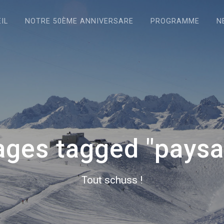
IL
NOTRE 50ÈME ANNIVERSARE
PROGRAMME
N
ages tagged "paysa
Tout schuss !