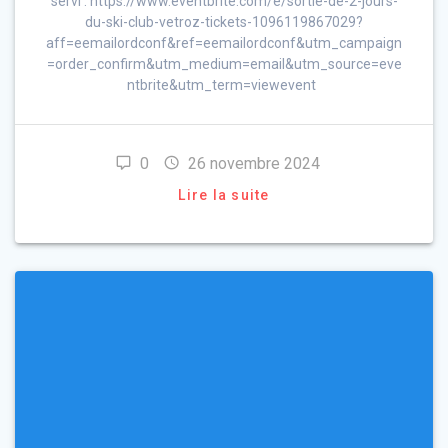
servi : https://www.eventbrite.com/e/sortie-de-2-jours-
du-ski-club-vetroz-tickets-1096119867029?
aff=eemailordconf&ref=eemailordconf&utm_campaign
=order_confirm&utm_medium=email&utm_source=eve
ntbrite&utm_term=viewevent
0
26 novembre 2024
Lire la suite