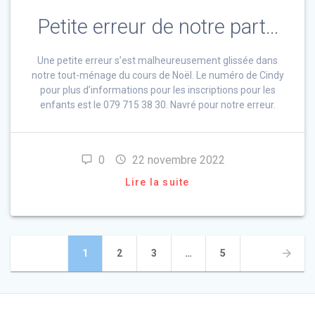
Petite erreur de notre part…
Une petite erreur s’est malheureusement glissée dans
notre tout-ménage du cours de Noël. Le numéro de Cindy
pour plus d’informations pour les inscriptions pour les
enfants est le 079 715 38 30. Navré pour notre erreur.
0
22 novembre 2022
Lire la suite
Navigation
Page
Page
Page
Page
1
2
3
…
5
des
articles